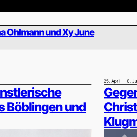
na Ohlmann und Xy June
25. April — 8. J
stlerische
Gegen
s Böblingen und
Chris
Klugm