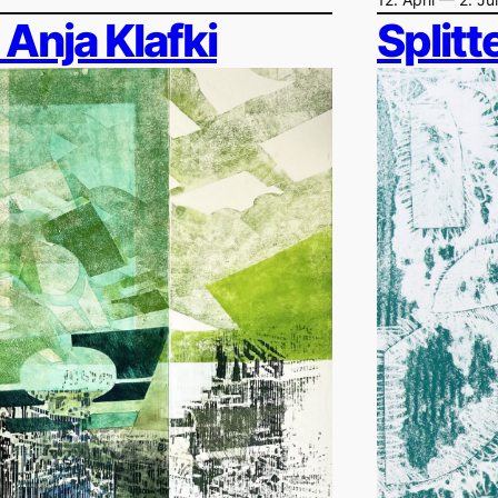
Anja Klafki
Split