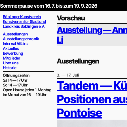
Sommerpause vom 16. 7. bis zum 19. 9. 2026
Zum
Vorschau
Böblinger Kunstverein
Kunstverein für Stadt und
Inhalt
Landkreis Böblingen e.V.
Ausstellung — An
springen
Ausstellungen
Li
Ausstellungschronik
Internal Affairs
Aktuelles
Bewerbung
Mitglieder
Ausstellungen
Über uns
Historie
3. — 17. Juli
Öffnungszeiten
Sa 14 — 17 Uhr
Tandem — Kün
So 14 — 17 Uhr
Open House jeden 1. Montag
im Monat von 16 — 19 Uhr
Positionen au
Pontoise