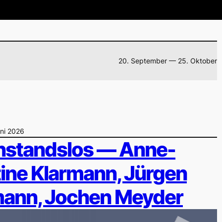
20. September — 25. Oktober
uni 2026
standslos — Anne-
tine Klarmann, Jürgen
ann, Jochen Meyder