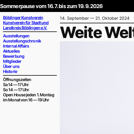
Sommerpause vom 16. 7. bis zum 19. 9. 2026
Zum
Böblinger Kunstverein
14. September — 21. Oktober 2024
Kunstverein für Stadt und
Inhalt
Weite Wel
Landkreis Böblingen e.V.
springen
Ausstellungen
Ausstellungschronik
Internal Affairs
Aktuelles
Bewerbung
Mitglieder
Über uns
Historie
Öffnungszeiten
Sa 14 — 17 Uhr
So 14 — 17 Uhr
Open House jeden 1. Montag
im Monat von 16 — 19 Uhr